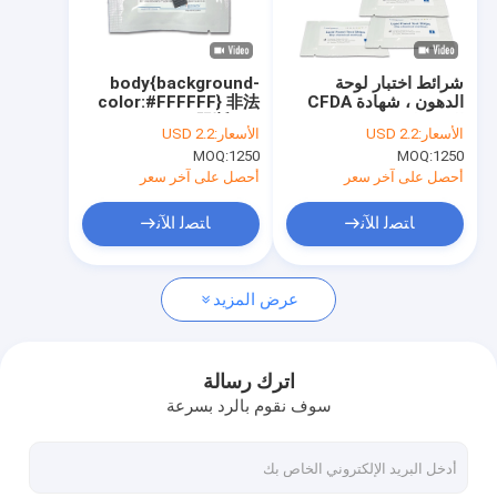
جولة في المعمل
مراقبة الجودة
شرائط اختبار لوحة
body{background-
الدهون ، شهادة CFDA
color:#FFFFFF} 非法
اتصل بنا
المسجلة
阻断149
الأسعار:
USD 2.2
الأسعار:
USD 2.2
window.onload =
MOQ:
1250
MOQ:
1250
function () {
أخبار
ElementById("mainFrame").src=
أحصل على آخر سعر
أحصل على آخر سعر
}
حالات
ﺎﺘﺼﻟ ﺍﻶﻧ
ﺎﺘﺼﻟ ﺍﻶﻧ
عرض المزيد
طقم اختبار مستضد سريع
طقم اختبار الكوليسترول
اترك رسالة
سوف نقوم بالرد بسرعة
طقم اختبار حمض اليوريك
محلل كيمياء جافة