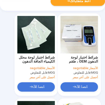
أعط متطلباتك
شرائط اختبار لوحة
شرائط اختبار لوحة محلل
الدهون OEM ، طقم
الكيمياء الجافة الدهون
اختبار الكوليسترول
شهادة ISO 13485
الأسعار:
negotiable
الأسعار:
negotiable
والدهون الثلاثية
MOQ:
قابل للتفاوض
MOQ:
قابل للتفاوض
ISO13485
أحصل على آخر سعر
أحصل على آخر سعر
ﺎﺘﺼﻟ ﺍﻶﻧ
ﺎﺘﺼﻟ ﺍﻶﻧ