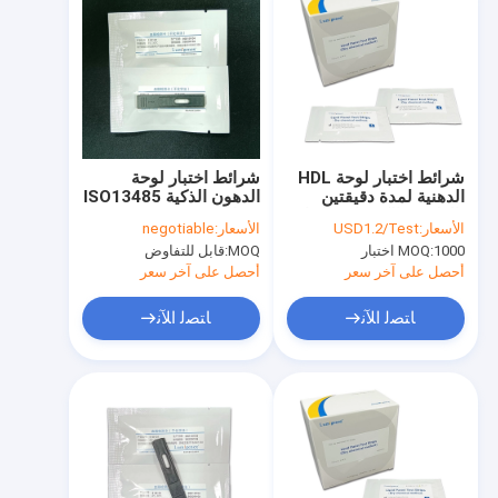
شرائط اختبار لوحة HDL
شرائط اختبار لوحة
الدهنية لمدة دقيقتين
الدهون الذكية ISO13485
بالطريقة الكيميائية الجافة
شهادة CFDA
الأسعار:
USD1.2/Test
الأسعار:
negotiable
1000 اختبار
MOQ:
MOQ:
قابل للتفاوض
أحصل على آخر سعر
أحصل على آخر سعر
ﺎﺘﺼﻟ ﺍﻶﻧ
ﺎﺘﺼﻟ ﺍﻶﻧ
الصفحة الرئيسية
منتجات
معلومات عنا