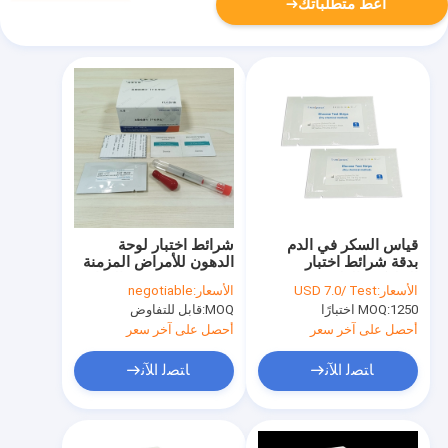
أعط متطلباتك
قياس السكر في الدم
شرائط اختبار لوحة
بدقة شرائط اختبار
الدهون للأمراض المزمنة
الجلوكوز الطريقة
ISO13485 OEM المتاحة
الأسعار:
USD 7.0/ Test
الأسعار:
negotiable
الكيميائية الجافة
1250 اختبارًا
MOQ:
MOQ:
قابل للتفاوض
ISO13485
أحصل على آخر سعر
أحصل على آخر سعر
ﺎﺘﺼﻟ ﺍﻶﻧ
ﺎﺘﺼﻟ ﺍﻶﻧ