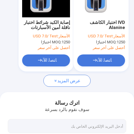
جولة في المعمل
مراقبة الجودة
IVD اختبار الكاشف
إصابة الكبد شرائط اختبار
Alanine
ناقلة أمين الأسبارتات
اتصل بنا
Aminotransferase
بالطريقة الكيميائية الجافة
الأسعار:
USD 7.0/ Test
الأسعار:
USD 7.0/ Test
Test Strips محلل
1250 اختبارًا
MOQ:
1250 اختبارًا
MOQ:
الكيمياء الحيوية
أخبار
أحصل على آخر سعر
أحصل على آخر سعر
حالات
ﺎﺘﺼﻟ ﺍﻶﻧ
ﺎﺘﺼﻟ ﺍﻶﻧ
عرض المزيد
طقم اختبار مستضد سريع
طقم اختبار الكوليسترول
اترك رسالة
سوف نقوم بالرد بسرعة
طقم اختبار حمض اليوريك
محلل كيمياء جافة