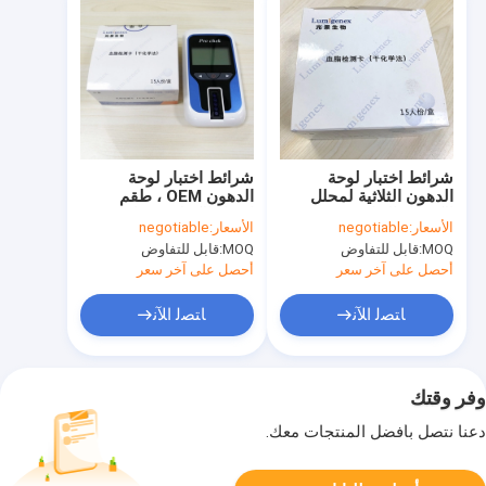
شرائط اختبار لوحة
شرائط اختبار لوحة
الدهون الثلاثية لمحلل
الدهون OEM ، طقم
الكيمياء الجافة
اختبار الكوليسترول
الأسعار:
negotiable
الأسعار:
negotiable
ISO13485
والدهون الثلاثية
MOQ:
قابل للتفاوض
MOQ:
قابل للتفاوض
ISO13485
أحصل على آخر سعر
أحصل على آخر سعر
ﺎﺘﺼﻟ ﺍﻶﻧ
ﺎﺘﺼﻟ ﺍﻶﻧ
وفر وقتك
دعنا نتصل بأفضل المنتجات معك.