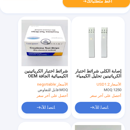
أعط متطلباتك
إصابة الكلى شرائط اختبار
شرائط اختبار الكرياتينين
الكرياتينين تحليل الكيمياء
الكيميائية الجافة OEM
السريرية تحليل حمض
المعتمدة من CE
الأسعار:
USD1.2
الأسعار:
negotiable
اليوريك
للمستشفى
1250
MOQ:
MOQ:
قابل للتفاوض
أحصل على آخر سعر
أحصل على آخر سعر
ﺎﺘﺼﻟ ﺍﻶﻧ
ﺎﺘﺼﻟ ﺍﻶﻧ