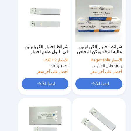
شرائط اختبار الكرياتينين
شرائط اختبار الكرياتينين
عالية الدقة يمكن التخلص
في البول طقم اختبار
منها بشهادة CFDA
كاشف كريا للمستشفى
الأسعار:
negotiable
الأسعار:
USD1.2
MOQ:
قابل للتفاوض
1250
MOQ:
أحصل على آخر سعر
أحصل على آخر سعر
ﺎﺘﺼﻟ ﺍﻶﻧ
ﺎﺘﺼﻟ ﺍﻶﻧ
الصفحة الرئيسية
منتجات
معلومات عنا