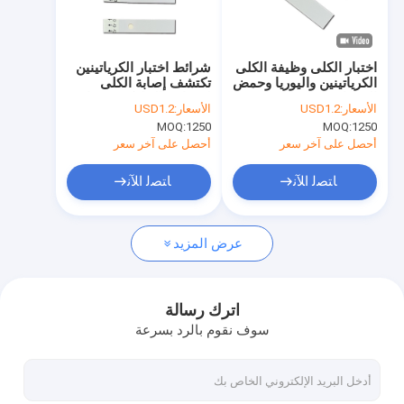
جولة في المعمل
مراقبة الجودة
اختبار الكلى وظيفة الكلى
شرائط اختبار الكرياتينين
الكرياتينين واليوريا وحمض
تكتشف إصابة الكلى
اتصل بنا
اليوريك
لمقياس الجلوكوز مقياس
الأسعار:
USD1.2
الأسعار:
USD1.2
حمض اليوريك
MOQ:
1250
MOQ:
1250
أخبار
أحصل على آخر سعر
أحصل على آخر سعر
حالات
ﺎﺘﺼﻟ ﺍﻶﻧ
ﺎﺘﺼﻟ ﺍﻶﻧ
عرض المزيد
طقم اختبار مستضد سريع
طقم اختبار الكوليسترول
اترك رسالة
سوف نقوم بالرد بسرعة
طقم اختبار حمض اليوريك
محلل كيمياء جافة