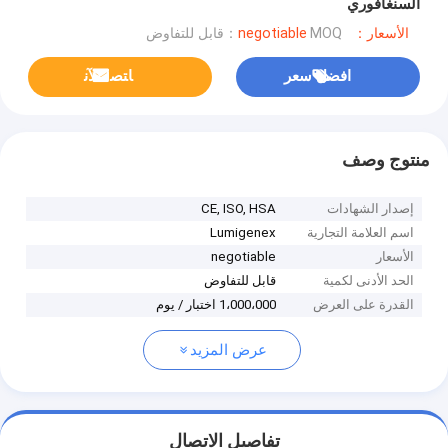
السنغافوري
الأسعار：negotiable
MOQ：قابل للتفاوض
افضل سعر
ﺎﺘﺼﻟ ﺍﻶﻧ
منتوج وصف
إصدار الشهادات
CE, ISO, HSA
اسم العلامة التجارية
Lumigenex
الأسعار
negotiable
الحد الأدنى لكمية
قابل للتفاوض
القدرة على العرض
1،000،000 اختبار / يوم
عرض المزيد
تفاصيل الاتصال