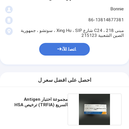
Bonnie
86-13814877381
مبنى C24 ، 218 شارع Xing Hu ، SIP ، سوتشو ، جمهورية
الصين الشعبية 215123
ﺎﺘﺼﻟ ﺍﻶﻧ
احصل على افضل سعر ل
مجموعة اختبار Antigen
السريع (TRFIA) ترخيص HSA
السنغافوري