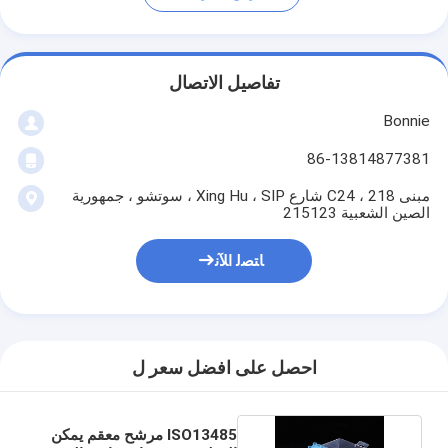
تفاصيل الاتصال
Bonnie
86-13814877381
مبنى C24 ، 218 شارع Xing Hu ، SIP ، سوتشو ، جمهورية
الصين الشعبية 215123
ﺎﺘﺼﻟ ﺍﻶﻧ
احصل على افضل سعر ل
ISO13485 مرشح معقم يمكن