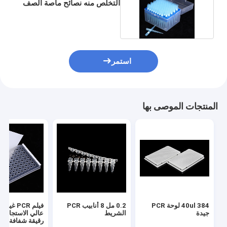
التخلص منه نصائح ماصة الصف
العلمي
استمر
المنتجات الموصى بها
40ul 384 لوحة PCR
0.2 مل 8 أنابيب PCR
فيلم PCR غ
جيدة
الشريط
رقيقة شفافة من