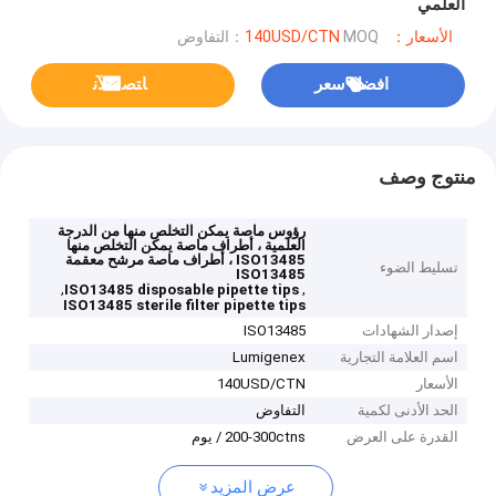
العلمي
الأسعار：140USD/CTN
MOQ：التفاوض
افضل سعر
ﺎﺘﺼﻟ ﺍﻶﻧ
منتوج وصف
رؤوس ماصة يمكن التخلص منها من الدرجة
العلمية ، أطراف ماصة يمكن التخلص منها
ISO13485 ، أطراف ماصة مرشح معقمة
تسليط الضوء
ISO13485
,
,
ISO13485 disposable pipette tips
ISO13485 sterile filter pipette tips
إصدار الشهادات
ISO13485
اسم العلامة التجارية
Lumigenex
الأسعار
140USD/CTN
الحد الأدنى لكمية
التفاوض
القدرة على العرض
200-300ctns / يوم
عرض المزيد