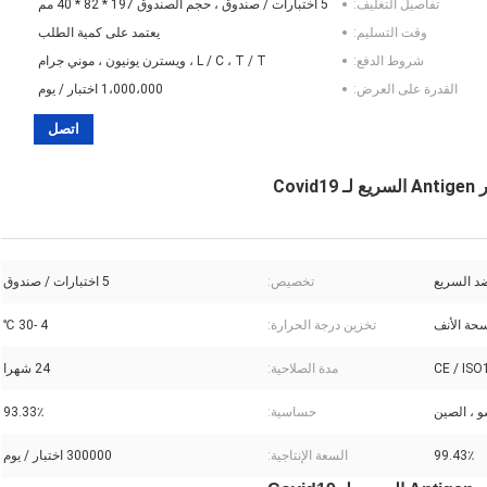
تفاصيل التغليف:
5 اختبارات / صندوق ، حجم الصندوق 197 * 82 * 40 مم
وقت التسليم:
يعتمد على كمية الطلب
شروط الدفع:
L / C ، T / T ، ويسترن يونيون ، موني جرام
القدرة على العرض:
1،000،000 اختبار / يوم
اتصل
د السريع
تخصيص:
5 اختبارات / صندوق
حة الأنف
تخزين درجة الحرارة:
4 -30 ℃
CE / ISO
مدة الصلاحية:
24 شهرا
و ، الصين
حساسية:
93.33٪
99.43٪
السعة الإنتاجية:
300000 اختبار / يوم