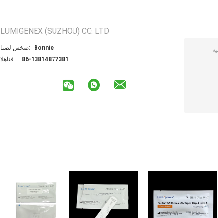
LUMIGENEX (SUZHOU) CO. LTD
Bonnie
اتصل شخص:
86-13814877381
الهاتف ::