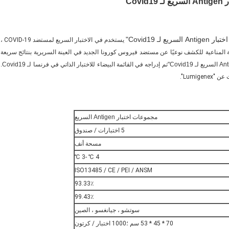
"
يستخدم في الاختبار السريع لمستضد COVID-19 ،
 المناعية للكشف نوعيًا عن مستضد فيروس كورونا الجديد في العينة السريرية بنتائج سريعة
"تم إدراجه في القائمة البيضاء للاختبار الذاتي في فرنسا لـ Covid19.
Lumigene".
مجموعات اختبار Antigen السريع
5 اختبارات / صندوق
مسحة أنف
4 ℃ -3 ℃
ISO13485 / CE / PEI / ANSM
93.33٪
99.43٪
سوتشو ، جيانغسو ، الصين
70 * 45 * 53 سم ؛1000 اختبار / كرتون