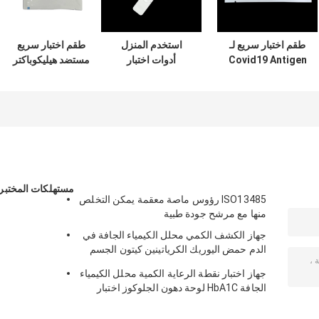
طقم اختبار سريع لـ
استخدم المنزل
طقم اختبار سريع
Covid19 Antigen
أدوات اختبار
مستضد هيليكوباكتر
سريع الاختبار ألمانيا
Antigen السريع
بيلوري من الذهب
قائمة BfArM
للذهب الغرواني
الغرواني ، عينة براز
لتشخيص الأنفلونزا أ
عينة البراز
مستهلكات المختبر
ISO13485 رؤوس ماصة معقمة يمكن التخلص
منها مع مرشح جودة طبية
جهاز الكشف الكمي محلل الكيمياء الجافة في
الدم حمض اليوريك الكرياتينين كيتون الجسم
HbA1C اختبار الجلوكوز CE التطبيق
جهاز اختبار نقطة الرعاية الكمية محلل الكيمياء
الجافة HbA1C لوحة دهون الجلوكوز اختبار
حمض اليوريك