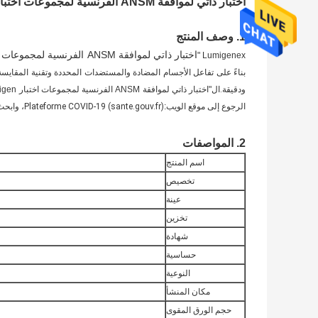
اختبار ذاتي لموافقة ANSM الفرنسية لمجموعات اختبار Antigen السريع لـ Covid19
1. وصف المنتج
اختبار ذاتي لموافقة ANSM الفرنسية لمجموعات اختبار Antigen السريع لـ Covid19
Lumigenex "
بناءً على تفاعل الأجسام المضادة والمستضدات المحددة وتقنية المقايسة
ودقيقة.ال
"
اختبار ذاتي لموافقة ANSM الفرنسية لمجموعات اختبار Antigen السريع لـ Covid19
الرجوع إلى موقع الويب:
Plateforme COVID-19 (sante.gouv.fr)
، وابحث عن "x
2. المواصفات
اسم المنتج
تخصيص
عينة
تخزين
شهادة
حساسية
النوعية
مكان المنشأ
حجم الورق المقوى