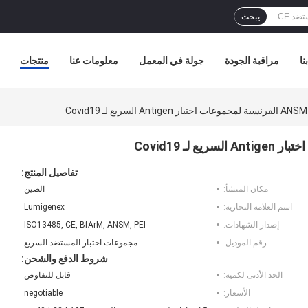
يبحث
نا
مراقبة الجودة
جولة في المعمل
معلومات عنا
منتجات
تفاصيل المنتج:
مكان المنشأ:
الصين
اسم العلامة التجارية:
Lumigenex
إصدار الشهادات:
ISO13485, CE, BfArM, ANSM, PEI
رقم الموديل:
مجموعات اختبار المستضد السريع
شروط الدفع والشحن:
الحد الأدنى لكمية:
قابل للتفاوض
الأسعار:
negotiable