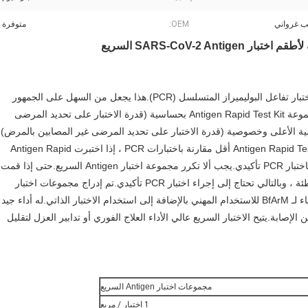
ب غرواني
OEM:
متوفرة
SARS-CoV-2 Ant السريع
تعتبر مجموعة اختبار Antigen السريع أسرع وأقل تدخلاً من اختبار تفاعل البوليميراز المتسلسل (PCR).هذا يجعل من السهل على الجمهور
استخدامها لاختبار أنفسهم إذا لزم الأمر.بشكل عام ، تتميز مجموعة Antigen Rapid Test Kit بحساسية (قدرة الاختبار على تحديد المرضى
ذات الأحمال الفيروسية الأعلى وخصوصية (قدرة الاختبار على تحديد المرضى غير المصابين بالمرض)
بمدى 97 -100٪.نظرًا لأن حساسية وخصوصية مجموعة Antigen Rapid Test Kit أقل مقارنة باختبارات PCR ، إذا اختبرت Antigen Rapid
Test Kit إيجابية أو غير صالحة مرتين ، فستحتاج إلى المتابعة باختبار PCR تأكيدي.يجب ألا تكرر مجموعة اختبار Antigen السريع.حتى إذا قمت
باختبار سلبي في الاختبار المتكرر ، فقد تكون نتيجة سلبية خاطئة ، وبالتالي تحتاج إلى إجراء اختبار PCR تأكيدي.تم إدراج مجموعات اختبار
Lumigenex SARS-CoV-2 Antigen السريع في القائمة البيضاء لـ BfArM للاستخدام المهني بالإضافة إلى استخدام الاختبار الذاتي.له أداء جيد
بة.يتيح الاختبار السريع عالي الأداء العلاج الفوري أو تدابير العزل لتقليل
مجموعات اختبار Antigen السريع
1 اختبار / مربع