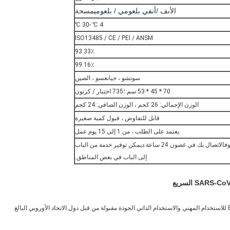
الأنف /
أنفي بلعومي / بلعومي
مسحة
4 ℃ -30 ℃
ISO13485 / CE / PEI / ANSM
93.33٪
99.16٪
سوتشو ، جيانغسو ، الصين
70 * 45 * 53 سم ؛735 اختبار / كرتون
الوزن الإجمالي: 26 كجم ، الوزن الصافي: 24 كجم
قابل للتفاوض ، قبول كمية صغيرة
يعتمد على الطلب ، من 1 إلى 15 يوم عمل
ف
الاتصال بك في غضون 24 ساعة.د
يمكن توفير خدمة من الباب
إلى الباب في بعض المناطق.
تم إدراجه في القائمة المشتركة للاتحاد الأوروبي ، القائمة البيضاء BfArM للاستخدام المهني والاستخدام الذاتي.الجودة مقبولة من قبل دول الاتحاد الأوروبي البالغ