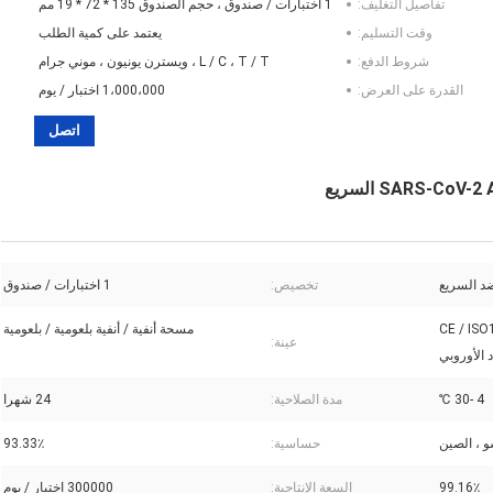
تفاصيل التغليف:
1 اختبارات / صندوق ، حجم الصندوق 135 * 72 * 19 مم
وقت التسليم:
يعتمد على كمية الطلب
شروط الدفع:
L / C ، T / T ، ويسترن يونيون ، موني جرام
القدرة على العرض:
1،000،000 اختبار / يوم
اتصل
د السريع
تخصيص:
1 اختبارات / صندوق
CE / ISO13485  /
مسحة أنفية / أنفية بلعومية / بلعومية
عينة:
4 -30 ℃
مدة الصلاحية:
24 شهرا
و ، الصين
حساسية:
93.33٪
99.16٪
السعة الإنتاجية:
300000 اختبار / يوم