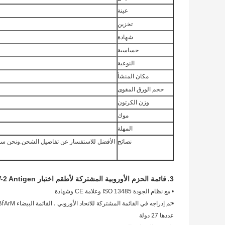
عينة
تخزين
شهادة
حساسية
النوعية
مكان المنشأ
حجم الورق المقوى
وزن الكرتون
موك
المهلة
نصائح
الأفضل للاستفسار عن تفاصيل الشحن.ونحن سو
3.
قائمة الحزم الأوروبية المشتركة لأطقم اختبار SARS-CoV-2 Antigen السريع
•
مع نظام الجودة ISO 13485 وعلامة CE وشهادة
•
عددها 27 دولة