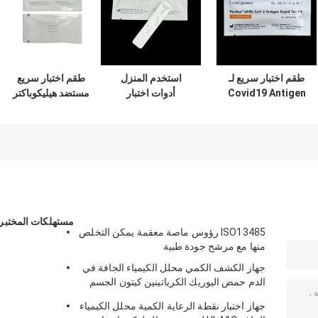
طقم اختبار سريع لـ
استخدم المنزل
طقم اختبار سريع
Covid19 Antigen
أدوات اختبار
مستضد هيليكوباكتر
سريع الاختبار ألمانيا
Antigen السريع
بيلوري من الذهب
قائمة BfArM
للذهب الغرواني
الغرواني ، عينة براز
لتشخيص الأنفلونزا أ
عينة البراز
مستهلكات المختبر
ISO13485 رؤوس ماصة معقمة يمكن التخلص
منها مع مرشح جودة طبية
جهاز الكشف الكمي محلل الكيمياء الجافة في
الدم حمض اليوريك الكرياتينين كيتون الجسم
HbA1C اختبار الجلوكوز CE التطبيق
جهاز اختبار نقطة الرعاية الكمية محلل الكيمياء