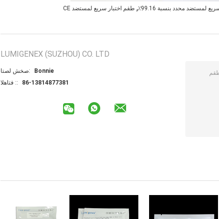
,
يع لمستضد محدد بنسبة 99.16٪
طقم اختبار سريع لمستضد CE
LUMIGENEX (SUZHOU) CO. LTD
Bonnie
اتصل شخص:
86-13814877381
الهاتف ::