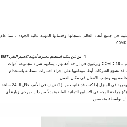
 وحازت على سمعة طيبة في جميع أنحاء العالم لمنتجاتها وخدماتها المهنية عالية الجودة ، منذ عام
4. س:
من يمكنه استخدام مجموعة أدوات الاختبار الذاتي ART؟
الأفراد الذين هم بصحة جيدة ولكنهم قلقون من احتمال إصابتهم بـ COVID-19 ويرغبون في إراحة أذهانهم ، يمكنهم شراء مجموعة أدوات
Antigen Rapid Te.بالإضافة إلى ذلك ، قد تشجع الشركات أيضًا موظفيها على إجراء اختبارات منتظمة باستخدام
يرجى عدم إجراء الاختبار الذاتي للعلاج المضاد للفيروسات القهقرية في المنزل إذا كنت قد عانيت من (1) نزيف في الأنف خلال الـ 24 ساعة
الماضية ، أو (2) جراحة الأنف في الأسابيع الأربعة الماضية أو (3) جراحة الوجه في الأسابيع الثمانية الماضية.بدلاً من ذلك ، يرجى زيارة أي