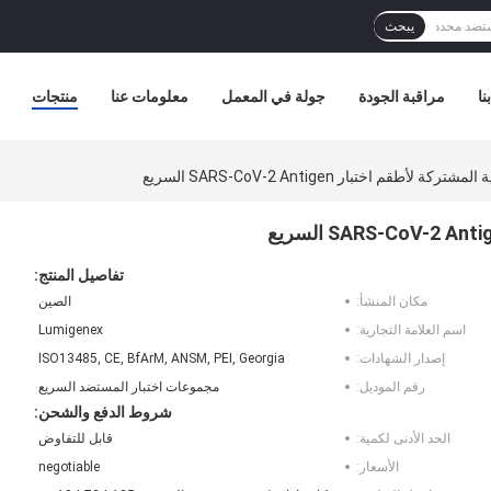
يبحث
نا
مراقبة الجودة
جولة في المعمل
معلومات عنا
منتجات
لأطقم اختبار SARS-CoV-2 Antigen السريع
تفاصيل المنتج:
مكان المنشأ:
الصين
اسم العلامة التجارية:
Lumigenex
إصدار الشهادات:
ISO13485, CE, BfArM, ANSM, PEI, Georgia
رقم الموديل:
مجموعات اختبار المستضد السريع
شروط الدفع والشحن:
الحد الأدنى لكمية:
قابل للتفاوض
الأسعار:
negotiable