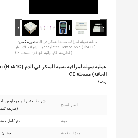
عملية سهلة لمراقبة نسبة السكر في الدم
صورة كبيرة :
Glycosylated Hemoglobin (HbA1C) شرائط الاختبار
(الطريقة الكيميائية الجافة) مسجلة CE
الجافة) مسجلة CE
وصف
شرائط اختبار الهيموجلوبين الغل
اسم المنتج:
(طريقة كيميا
عينة:
دم كامل / مصل
مدة الصلاحية:
سنتان (24 شهرًا)