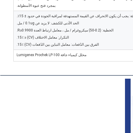
بمجرد فتح عبوة الأسطوانة.
ة: يجب أن يكون الانحراف عن القيمة المستهدفة لمراقبة الجودة في حدود ± 15٪.
الحد الأدنى للكشف: لا يزيد عن 0.1ug / مل.
الخطية: (0.2-50) ميكروغرام / مل ، معامل ارتباط العدة R≥0.9900.
التكرار: معامل الاختلاف (CV) ≤ 15٪.
الفرق بين الدُفعات: معامل التباين بين الدُفعات (CV) 15٪.
محلل كيمياء جافة Lumigenex Prochek LP-100