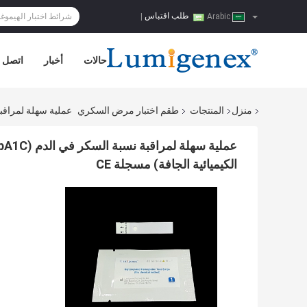
طلب اقتباس
|
Arabic
حالات
أخبار
اتصل ب
منزل
المنتجات
طقم اختبار مرض السكري
عملية سهلة لمراقبة نسبة السكر في الدم Hemoglobin (HbA1C
الكيميائية الجافة) مسجلة CE