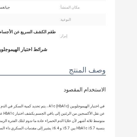
مكان المنشأ:
جيانغس
النوعية:
طقم الكشف السريع عن الأجسام المضاد
إبراز:
شرائط اختبار الهيموجلوب
وصف المنتج
الاستخدام المقصود
بنسبة 5.7٪ HbA1c بين 5.7٪ و 6.4٪ يشير إلى مقدمات السكري.داء السكري: مستوى HbA1c لا يقل عن 6.5٪