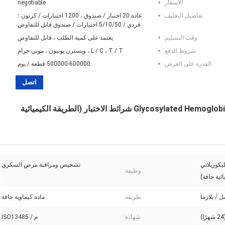
الأسعار:
negotiable
تفاصيل التغليف:
عادة 20 اختبار / صندوق ، 1200 اختبارات / كرتون ؛
فردي / 5/10/50 اختبارات / صندوق قابل للتفاوض
وقت التسليم:
يعتمد على كمية الطلب ، قابل للتفاوض
شروط الدفع:
L / C ، T / T ، ويسترن يونيون ، موني جرام
القدرة على العرض:
500000-600000 قطعة / يوم
اتصل
عملية سهلة لمراقبة نسبة السكر في الدم Glycosylated Hemoglobin (HbA1C) شرائط الاختبار (الطريقة الكيميائية
يكوزيلاتي
تشخيص ومراقبة مرض السكري
وظيفة:
ئية جافة)
 / بلازما
طريقة:
مادة كيماوية جافة
شهادة:
م / ISO13485