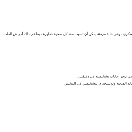
إذا كانت مستويات HbA1c لديك مرتفعة ، فقد تكون علامة على مرض السكري ، وهي حالة مزمنة يمكن أن تسبب مشاكل صحية خطيرة ، بما في ذلك أمراض القلب 
ية الصحية وللاستخدام التشخيصي في المختبر.