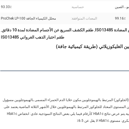
و ، الصين
حساسية:
93.33٪
99.16٪
المعدات المتوافقة:
محلل الكيمياء الجافة ProChek LP-100
ة ISO13485
طقم الكشف السريع عن الأجسام المضادة لمدة 10 دقائق
,
,
طقم اختبار الذهب الغرواني ISO13485
ين الغليكوزيلاتي (طريقة كيميائية جافة)
في اختبار الهيموجلوبين A1c (HbA1c) ، يتم تحديد كمية السكر في الدم (الجلوكوز) المرتبط بالهيموجلوبين.مكون خلايا الدم الحمراء المسمى بالهيموجلوبين مسؤول 
عن نقل الأكسجين من الرئتين إلى باقي الجسم.يكشف اختبار HbA1c عن المستوى المعتاد للجلوكوز المرتبط بالهيموغلوبين خلال الأشهر الثلاثة الماضية.يعتمد على 
متوسط ​​ثلاثة أشهر لأن خلايا الدم الحمراء عادة ما تدوم لتلك الفترة الزمنية.يتم عرض نتائج HbA1c كأرقام.فيما يلي بعض النتائج النموذجية.عادي: انخفاض HbA1c 