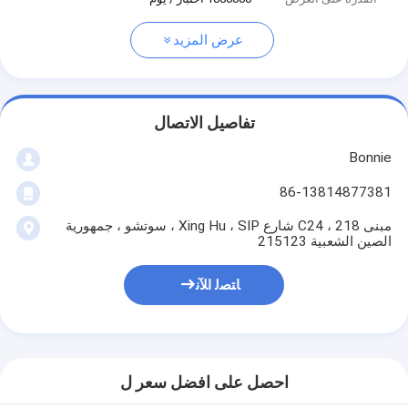
عرض المزيد
تفاصيل الاتصال
Bonnie
86-13814877381
مبنى C24 ، 218 شارع Xing Hu ، SIP ، سوتشو ، جمهورية
الصين الشعبية 215123
ﺎﺘﺼﻟ ﺍﻶﻧ
احصل على افضل سعر ل