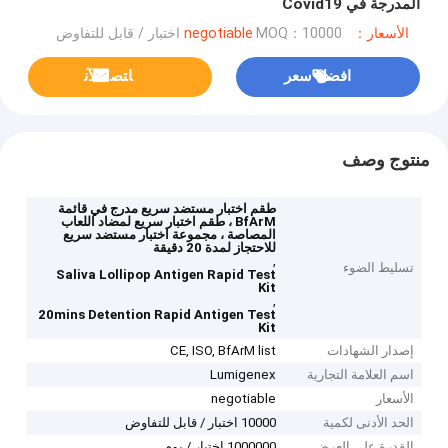
المدرجة في Covid19
الأسعار：negotiable
MOQ：10000 اختبار / قابل للتفاوض
افضل سعر
ﺎﺘﺼﻟ ﺍﻶﻧ
منتوج وصف
طقم اختبار مستضد سريع مدرج في قائمة
BfArM ، طقم اختبار سريع لمضاد اللعاب
المصاصة ، مجموعة اختبار مستضد سريع
للاحتجاز لمدة 20 دقيقة
,
تسليط الضوء
Saliva Lollipop Antigen Rapid Test
Kit
,
20mins Detention Rapid Antigen Test
Kit
إصدار الشهادات
CE, ISO, BfArM list
اسم العلامة التجارية
Lumigenex
الأسعار
negotiable
الحد الأدنى لكمية
10000 اختبار / قابل للتفاوض
القدرة على العرض
1000000 اختبار / يوم