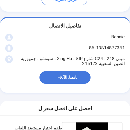
تفاصيل الاتصال
Bonnie
86-13814877381
مبنى C24 ، 218 شارع Xing Hu ، SIP ، سوتشو ، جمهورية
الصين الشعبية 215123
ﺎﺘﺼﻟ ﺍﻶﻧ
احصل على افضل سعر ل
طقم اختبار مستضد اللعاب