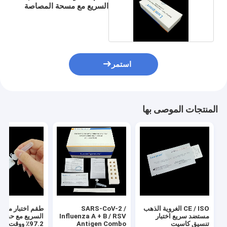
السريع مع مسحة المصاصة
استمر
المنتجات الموصى بها
CE / ISO الغروية الذهب
SARS-CoV-2 /
مستضد سريع اختبار
Influenza A + B / RSV
السريع مع حساس
تنسيق كاسيت
Antigen Combo