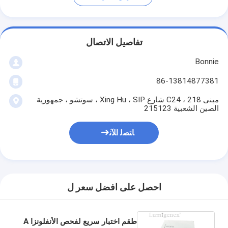
تفاصيل الاتصال
Bonnie
86-13814877381
مبنى C24 ، 218 شارع Xing Hu ، SIP ، سوتشو ، جمهورية
الصين الشعبية 215123
ﺎﺘﺼﻟ ﺍﻶﻧ
احصل على افضل سعر ل
طقم اختبار سريع لفحص الأنفلونزا A