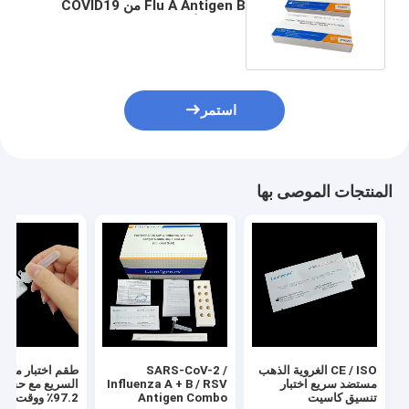
Flu A Antigen B من COVID19
مسحة الأنف الذهبية الغروية
استمر
المنتجات الموصى بها
CE / ISO الغروية الذهب
SARS-CoV-2 /
مستضد سريع اختبار
Influenza A + B / RSV
السريع مع حساس
تنسيق كاسيت
Antigen Combo