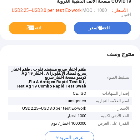
COVID19 مسحة الأنف الذهبية الغروية
الأسعار：USD2.25~USD3.0 per test Ex-work
MOQ：1000
اختبار
افضل سعر
ﺎﺘﺼﻟ ﺍﻶﻧ
منتوج وصف
طقم اختبار سريع مستضد فلو ب ، طقم اختبار
سريع لمضاد الإنفلونزا A ، اختبار Ag 19
تسليط الضوء
كومبو مسحة اختبار سريع
,
,
Flu A Antigen Rapid Test Kit
Test Ag 19 Combo Rapid Test Swab
إصدار الشهادات
CE, ISO
اسم العلامة التجارية
Lumigenex
الأسعار
USD2.25~USD3.0 per test Ex-work
الحد الأدنى لكمية
1000 اختبار
القدرة على العرض
1000000 اختبار / يوم
عرض المزيد