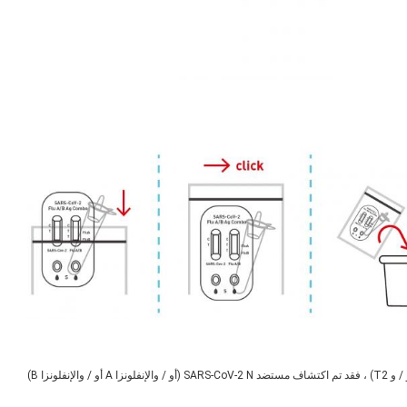
إذا ظهر كل من خط مراقبة الجودة C وخط الاختبار (T و / و T1 أو / و T2) ، فقد تم اكتشاف مستضد SARS-CoV-2 N (أو / والإنفلونزا A أو / والإنفلونزا B)