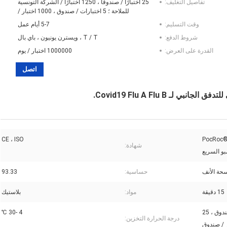
تفاصيل التغليف:
25 اختبارًا / صندوقًا ، 1250 اختبارًا / الشركة التونسية
للملاحة ؛ 5 اختبارات / صندوق ، 1000 اختبار /
وقت التسليم:
5-7 أيام عمل
شروط الدفع:
T / T ، ويسترن يونيون ، باي بال
القدرة على العرض:
1000000 اختبار / يوم
اتصل
ـ Covid19 Flu A Flu B.
PocRoc®SAR /
CE ، ISO
شهادة:
حة الأنف
حساسية:
93.33
15 دقيقة
مواد:
بلاستيك
1 اختبار / صندوق ، 5 اختبارات / صندوق ، 25
4 -30 ℃
درجة الحرارة التخزين:
ر / صندوق