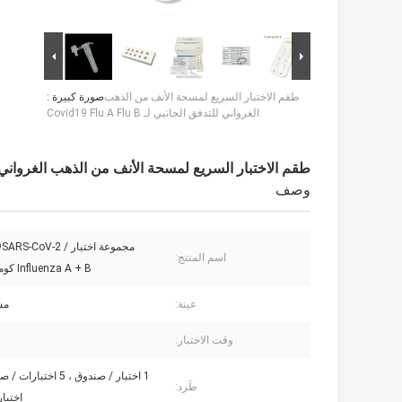
طقم الاختبار السريع لمسحة الأنف من الذهب
صورة كبيرة :
الغرواني للتدفق الجانبي لـ Covid19 Flu A Flu B.
طقم الاختبار السريع لمسحة الأنف من الذهب الغرواني للتدفق الجانبي ل
وصف
مجموعة اختبار S-CoV-2
اسم المنتج:
Influenza A + B كومبو السريع
عينة:
مس
وقت الاختبار:
طَرد:
اختبا