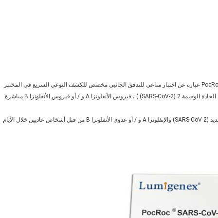
PocRoc® SARS-CoV-2 / Influenza A + B Antigen Combo Rapid Test Kit عبارة عن اختبار مناعي للتدفق الجانبي مخصص للكشف النوعي السريع في المختبر
والتمايز بين مستضد نوكليوكابسيد من فيروس كورونا المتلازمة التنفسية الحادة الوخيمة 2 (SARS-CoV-2) ) ، فيروس الأنفلونزا A و / أو فيروس الأنفلونزا B مباشرة
هذه المجموعة مخصصة للاختبار الذاتي كاختبار سريع لفيروس كورونا الجديد (SARS-CoV-2) والإنفلونزا A و / أو عدوى الأنفلونزا B من قبل أشخاص عاديين خلال الأيام