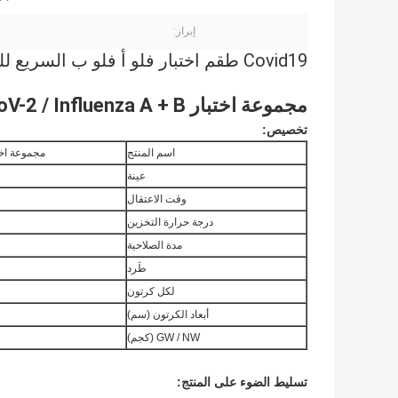
إبراز:
Covid19 طقم اختبار فلو أ فلو ب السريع للتدفق الجانبي لمسحة الأنف الذهبية الغروية
مجموعة اختبار PocRoc®SARS-CoV-2 / Influenza A + B كومبو السريع
تخصيص:
اسم المنتج
مجموعة اختبار ®SARS-CoV-2 / Influenza A + B
عينة
وقت الاعتقال
درجة حرارة التخزين
مدة الصلاحية
طَرد
لكل كرتون
أبعاد الكرتون (سم)
GW / NW (كجم)
تسليط الضوء على المنتج: