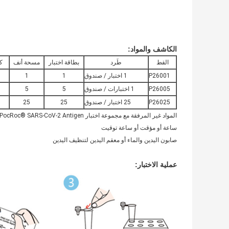
الكاشف والمواد:
القط
طَرد
بطاقة اختبار
مسحة أنف
ك
P26001
1 اختبار / صندوق
1
1
P26005
1 اختبارات / صندوق
5
5
P26025
25 اختبار / صندوق
25
25
المواد غير المرفقة مع مجموعة اختبار PocRoc® SARS-CoV-2 Antigen السريع (الذهب الغرواني):
ساعة أو مؤقت أو ساعة توقيت
صابون اليدين والماء أو معقم اليدين لتنظيف اليدين
عملية الاختبار: