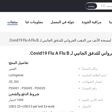
يبحث
نا
مراقبة الجودة
جولة في المعمل
معلومات عنا
منتجات
 الأنف من الذهب الغرواني للتدفق الجانبي لـ Covid19 Flu A Flu B.
جانبي لـ Covid19 Flu A Flu B.
تفاصيل المنتج:
مكان المنشأ:
الصين
اسم العلامة التجارية:
Lumigenex
إصدار الشهادات:
CE, ISO
رقم الموديل:
P26001 ، P26005 ، P26025
شروط الدفع والشحن:
الحد الأدنى لكمية:
1000 اختبار
الأسعار:
USD2.25~USD3.0 per test Ex-work