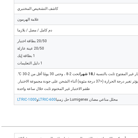
كاشف التشخيص المختبري
علامة الهرمون
دم كامل / مصل / بلازما
20/50 بطاقة اختبار
20/50 عينة عازلة
1 بطاقة إيك
1 دليل التعليمات
ر غير المفتوح ثابت بالنسبة لـ
18 شهرا
تحت 2-8 ، وحتى 30 يومًا أقل من 2-30 ℃.
 تغير درجة الحرارة (<37 درجة مئوية) أثناء الشحن على جودة مجموعة الاختبار.
طقم الاختبار غير المختوم ثابت خلال ساعة واحدة
محلل مناعي مضان Lumigenex حل زمنيا
LTRIC-600
و
LTRIC-1000