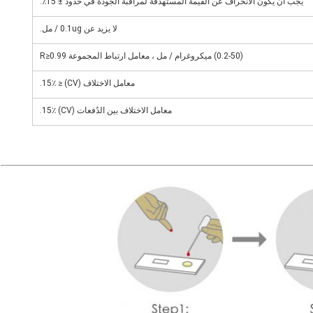
يجب أن يكون الانحراف عن القيمة المستهدفة لمراقبة الجودة في حدود ± 15٪.
لا يزيد عن 0.1ug / مل.
(0.2-50) ميكروغرام / مل ، معامل ارتباط المجموعة R≥0.99
معامل الاختلاف (CV) ≤ 15٪.
معامل الاختلاف بين الدُفعات (CV) 15٪.