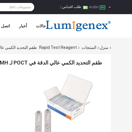
طلب اقتباس
|
Arabic
حالات
أخبار
اتصل ب
منزل
المنتجات
Rapid Test Reagent
طقم التحديد الكمي عالي الدقة في POCT لـ AMH بو
طقم التحديد الكمي عالي الدقة في POCT لـ AMH بواسطة عينة المصل / البلازما