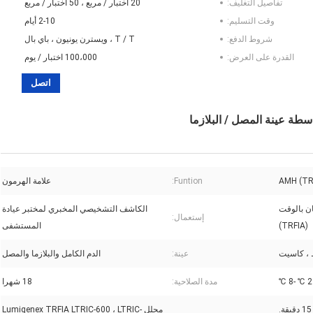
تفاصيل التغليف:
20 اختبار / مربع ، 50 اختبار / مربع
وقت التسليم:
2-10 أيام
شروط الدفع:
T / T ، ويسترن يونيون ، باي بال
القدرة على العرض:
100،000 اختبار / يوم
اتصل
Funtion:
علامة الهرمون
ن بالوقت
الكاشف التشخيصي المخبري لمختبر عيادة
إستعمال:
(TRFIA)
المستشفى
 ، كاسيت
عينة:
الدم الكامل والبلازما والمصل
2 ℃ -8 ℃
مدة الصلاحية:
18 شهرا
15 دقيقة.
محلل Lumigenex TRFIA LTRIC-600 ، LTRIC-