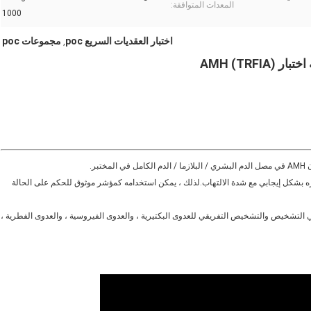
المعدات المتوافقة:
1000
اختبار العقديات السريع poc
مجموعات poc
,
AMH (TRFIA)
هرمون (AMH) هو علامة عينات دم حساسة للغاية ومحددة ، ويرتبط تركيزه بشكل إيجابي مع شدة الالتهاب.لذلك ، يمكن استخدامه كمؤشر موثوق للحكم على الحالة 
في الوقت الحاضر ، يستخدم الكشف عن هرمون AMH بشك