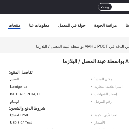
يبحث
نا
مراقبة الجودة
جولة في المعمل
معلومات عنا
منتجات
اسطة عينة المصل / البلازما
تفاصيل المنتج:
مكان المنشأ:
الصين
اسم العلامة التجارية:
Lumigenex
إصدار الشهادات:
ISO13485, cFDA, CE
رقم الموديل:
لوميام
شروط الدفع والشحن:
الحد الأدنى لكمية:
1250 اختبارًا
الأسعار:
USD 3.0/ Test