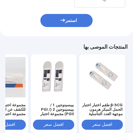
استمر
المنتجات الموصى بها
β-hCG طقم اختبار اختبار
بيبسينوجين 1 /
مجموعة اختبار ا
الحمل المبكر هرمون
بيبسينوجين 2 (PGI /
للكشف عن الدم ا
موجهة الغدد التناسلية
PGII) مجموعة اختبار
مجم
الكورينونية البشرية
كومبو اختبار الدم الكامل
POC PGI / PGII）
عدوى رئوية
افضل سعر
افضل سعر
افضل سع