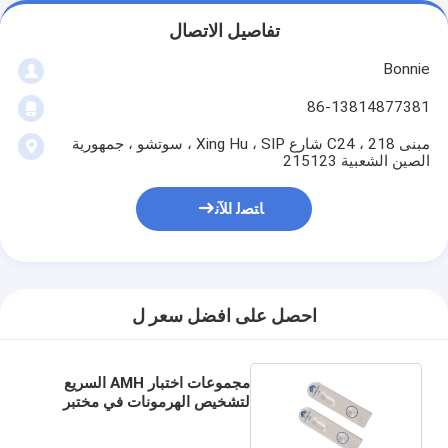
تفاصيل الاتصال
Bonnie
86-13814877381
مبنى C24 ، 218 شارع Xing Hu ، SIP ، سوتشو ، جمهورية
الصين الشعبية 215123
ﺎﺘﺼﻟ ﺍﻶﻧ
احصل على افضل سعر ل
مجموعات اختبار AMH السريع
لتشخيص الهرمونات في مختبر
عيادة المستشفى