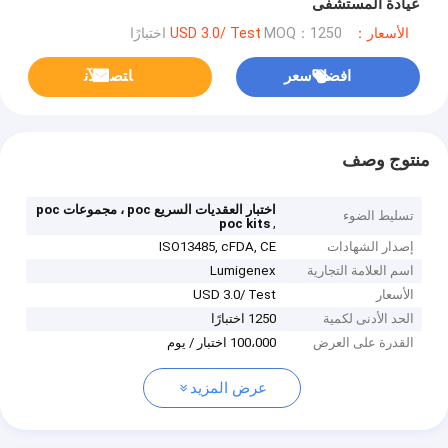
عيادة المستشفى
الأسعار：USD 3.0/ Test
MOQ：1250 اختبارًا
افضل سعر
ﺎﺘﺼﻟ ﺍﻶﻧ
منتوج وصف
اختبار العقديات السريع poc ، مجموعات poc
تسليط الضوء
,
poc kits
إصدار الشهادات
ISO13485, cFDA, CE
اسم العلامة التجارية
Lumigenex
الأسعار
USD 3.0/ Test
الحد الأدنى لكمية
1250 اختبارًا
القدرة على العرض
100،000 اختبار / يوم
عرض المزيد