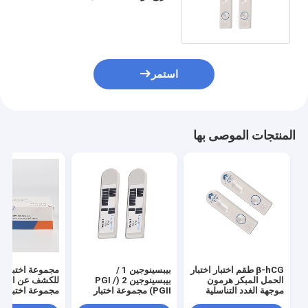
هرمون تحفيز الغدة الدرقية
استمر
المنتجات الموصى بها
β-hCG طقم اختبار اختبار
بيبسينوجين 1 /
مجموعة اختبار ا
الحمل المبكر هرمون
بيبسينوجين 2 (PGI /
للكشف عن الدم ا
موجهة الغدد التناسلية
PGII) مجموعة اختبار
مجم
الكورينونية البشرية
كومبو اختبار الدم الكامل
POC PGI / PGII）