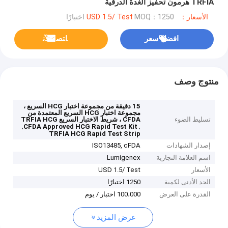
TRFIA هرمون تحفيز الغدة الدرقية
الأسعار：USD 1.5/ Test
MOQ：1250 اختبارًا
افضل سعر
ﺎﺘﺼﻟ ﺍﻶﻧ
منتوج وصف
15 دقيقة من مجموعة اختبار HCG السريع ،
مجموعة اختبار HCG السريع المعتمدة من
تسليط الضوء
CFDA ، شريط الاختبار السريع TRFIA HCG
,
,
CFDA Approved HCG Rapid Test Kit
TRFIA HCG Rapid Test Strip
إصدار الشهادات
ISO13485, cFDA
اسم العلامة التجارية
Lumigenex
الأسعار
USD 1.5/ Test
الحد الأدنى لكمية
1250 اختبارًا
القدرة على العرض
100،000 اختبار / يوم
عرض المزيد