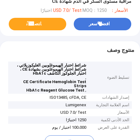
مراقبة مستوى السكر في الدم شهادة CE
الأسعار：USD 7.0/ Test
MOQ：1250 اختبارًا
افضل سعر
ﺎﺘﺼﻟ ﺍﻶﻧ
منتوج وصف
شرائط اختبار الهيموغلوبين الغليكوزيلاتي ،
شرائط اختبار الهيموغلوبين بشهادة CE ،
اختبار الجلوكوز الكاشف HbA1c
تسليط الضوء
,
CE Certificate Hemoglobin Test
Strips
,
HbA1c Reagent Glucose Test
إصدار الشهادات
ISO13485, cFDA, CE
اسم العلامة التجارية
Lumigenex
الأسعار
USD 7.0/ Test
الحد الأدنى لكمية
1250 اختبارًا
القدرة على العرض
100،000 اختبار / يوم