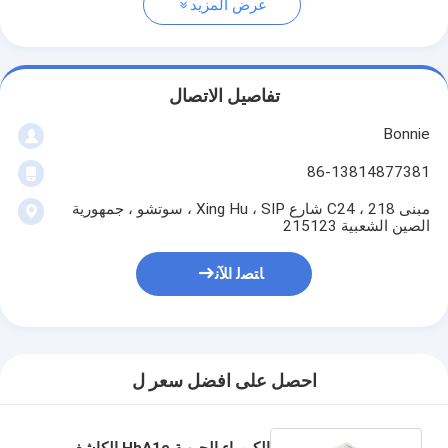
عرض المزيد
تفاصيل الاتصال
Bonnie
86-13814877381
مبنى C24 ، 218 شارع Xing Hu ، SIP ، سوتشو ، جمهورية
الصين الشعبية 215123
ﺎﺘﺼﻟ ﺍﻶﻧ
احصل على افضل سعر ل
الكيمياء الحيوية HbA1c الكاشف