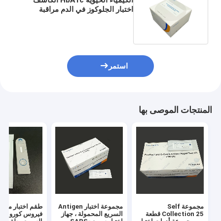
اختبار الجلوكوز في الدم مراقبة
مستوى السكر في الدم شهادة CE
استمر
المنتجات الموصى بها
مجموعة Self
مجموعة اختبار Antigen
طقم اختبار مست
Collection 25 قطعة
السريع المحمولة ، جهاز
فيروس كورونا ال