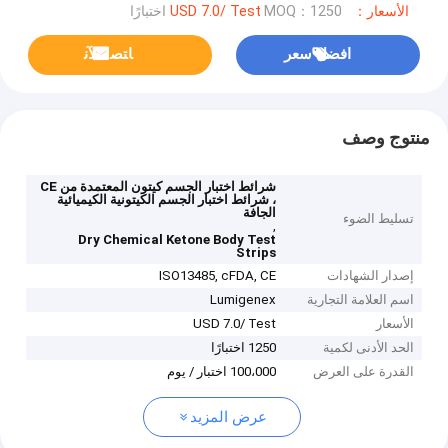
الأسعار：USD 7.0/ Test
MOQ：1250 اختبارًا
افضل سعر
ﺎﺘﺼﻟ ﺍﻶﻧ
منتوج وصف
شرائط اختبار الجسم كيتون المعتمدة من CE
، شرائط اختبار الجسم الكيتونية الكيميائية
الجافة
تسليط الضوء
,
Dry Chemical Ketone Body Test
Strips
إصدار الشهادات
ISO13485, cFDA, CE
اسم العلامة التجارية
Lumigenex
الأسعار
USD 7.0/ Test
الحد الأدنى لكمية
1250 اختبارًا
القدرة على العرض
100،000 اختبار / يوم
عرض المزيد