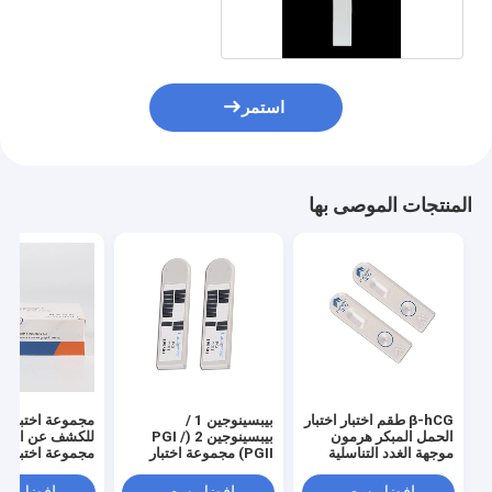
استمر
المنتجات الموصى بها
β-hCG طقم اختبار اختبار
بيبسينوجين 1 /
مجموعة اختبار ا
الحمل المبكر هرمون
بيبسينوجين 2 (PGI /
للكشف عن الدم ا
موجهة الغدد التناسلية
PGII) مجموعة اختبار
مجم
الكورينونية البشرية
كومبو اختبار الدم الكامل
POC PGI / PGII）
عدوى رئوية