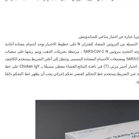
يحتوي شريط الاختبار على أغشية مطلية مسبقًا بأجسام مضادة أحادية النسيلة من البروتين المضاد للفئران N على خطوط الاختبار.توجد أجسام مضادة أحادية
النسيلة ببروتين مضاد للفيروس N للفأر والتي يمكن أن ترتبط على وجه التحديد ببروتين SARS-CoV-2 N ، مرتبطة بجزيئات الذهب ويتم رشها على منصات
الاقتران.عندما يتم تطبيق العينة على آبار العينة ، يتم تكوين بروتين SARS-CoV N ومجمعات الأجسام المضادة المسمى وتنتقل إلى أعلى الشريط.يستخدم الكاشف
المسمى لتشكيل خط أحمر مرئي.سيشار إلى وجود SARS-CoV-2 بخط اختبار أحمر مرئي (T) في نافذة النتائج.الغشاء مغطى مسبقًا بـ Chicken IgY على خط
تيجة عندما تتدفق العينة عبر الشريط.يستخدم خط التحكم كعنصر تحكم إجرائي.يجب أن يظهر خط التحكم دائمًا
د.