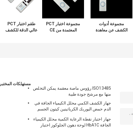
مجموعة أدوات
مجموعة اختبار PCT
طقم اختبار PCT
الكشف عن معاهدة
المعتمدة من CE
عالي الدقة للكشف
التعاون بشأن
للكشف النوعي عن
النوعي عن
البراءات عالية
Procalcitonin في
Procalcitonin في
الحساسية للاستخدام
المختبر السريري
المختبر السريري
الاحترافي في
بالمستشفى
بالمستشفى
الكشف النوعي
للبروكالسيتونين
مستهلكات المختبر
ISO13485 رؤوس ماصة معقمة يمكن التخلص
منها مع مرشح جودة طبية
جهاز الكشف الكمي محلل الكيمياء الجافة في
الدم حمض اليوريك الكرياتينين كيتون الجسم
HbA1C اختبار الجلوكوز CE التطبيق
جهاز اختبار نقطة الرعاية الكمية محلل الكيمياء
الجافة HbA1C لوحة دهون الجلوكوز اختبار
حمض اليوريك