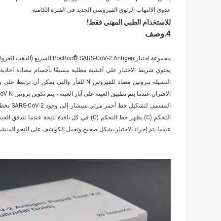
عدوى الالتهاب الرئوي الفيروسي الجديد في الفترة الكامنة.
للاستخدام الطبي المهني فقط!
4.وصف
مجموعة اختبار PocRoc® SARS-CoV-2 Antigen السريع (الذهب الغرواني) عبارة عن اختبار مناعي للساندويتش.
التحكم (C).يظهر خط التحكم (C) في كل نافذة ن
عندما يتم إجراء الاختبار بشكل صحيح وتعمل الكواشف على النحو المنشو