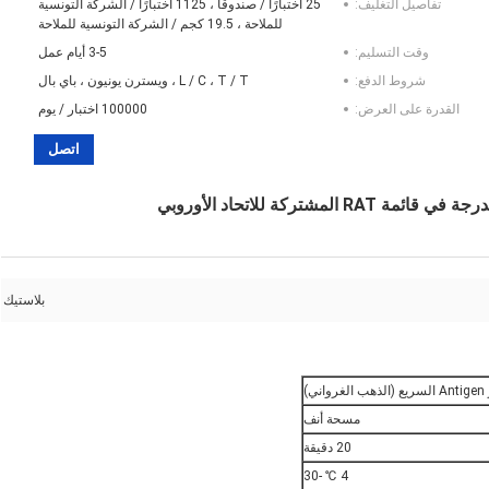
تفاصيل التغليف:
25 اختبارًا / صندوقًا ، 1125 اختبارًا / الشركة التونسية
للملاحة ، 19.5 كجم / الشركة التونسية للملاحة
وقت التسليم:
3-5 أيام عمل
شروط الدفع:
L / C ، T / T ، ويسترن يونيون ، باي بال
القدرة على العرض:
100000 اختبار / يوم
اتصل
بلاستيك
ي)
مسحة أنف
20 دقيقة
4 ℃ -30