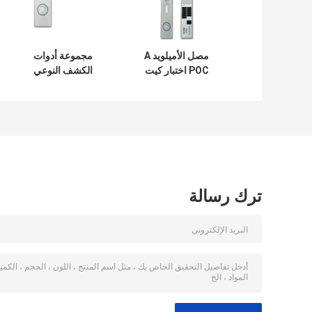
مصل الأميلويد A
مجموعة أدوات
POC اختبار كيت
الكشف النوعي
المناعي CFDA
Procalcitonin
المعتمدة
مجموعة اختبار PCT
بواسطة محلل
TRFIA
ترك رسالة