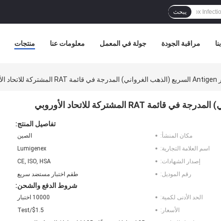
يبحث
نا
مراقبة الجودة
جولة في المعمل
معلومات عنا
منتجات
الأوروبي
تفاصيل المنتج:
مكان المنشأ:
الصين
اسم العلامة التجارية:
Lumigenex
إصدار الشهادات:
CE, ISO, HSA
رقم الموديل:
طقم اختبار مستضد سريع
شروط الدفع والشحن:
الحد الأدنى لكمية:
10000 اختبار
الأسعار:
$1.5/Test