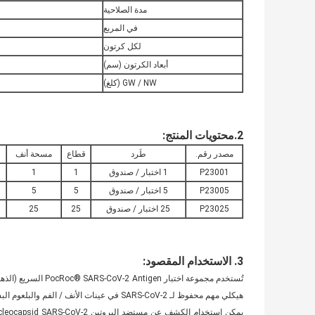
مدة الصلاحية
في المربع
لكل كرتون
أبعاد الكرتون (سم)
GW / NW (كلغ)
2
.
محتويات المنتج
:
مصدر رقم.
طَرد
قطاع
مسحة أنف
P23001
1 اختبار / صندوق
1
1
P23005
5 اختبار / صندوق
5
5
P23025
25 اختبار / صندوق
25
25
3. الاستخدام المقصود:
هيكلي مهم محفوظ لـ SARS-CoV-2 في عينات الأنف / الفم والبلعوم البشرية .