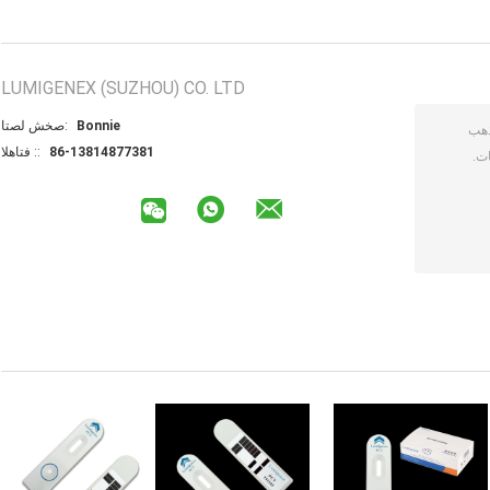
LUMIGENEX (SUZHOU) CO. LTD
Bonnie
اتصل شخص:
86-13814877381
الهاتف ::