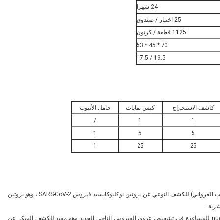
24 شهرا
25 اختبار / صندوق
1125 قطعة / كرتون
70 * 45 * 53
19.5 / 17.5
كاشف الاستخراج
كيس نفايات
حامل الأنبوب
/
1
1
1
5
5
1
25
25
تُستخدم مجموعة اختبار PocRoc® SARS-CoV-2 Antigen السريع (الذهب الغرواني) للكشف النوعي عن بروتين نوكليوكابسيد فيروس SARS-CoV-2 ، وهو بروتين
يمكن استخدام الكشف عن مستضد البروتين nucleocapsid SARS-CoV-2 للمساعدة في تشخيص عدوى الفيروس التاجي الجديد وهو مفيد للكشف المبكر عن