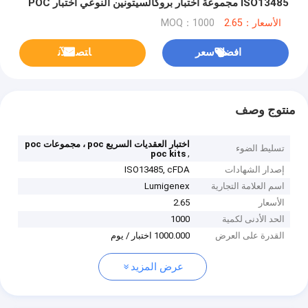
ISO13485 مجموعة اختبار بروكالسيتونين النوعي اختبار POC
الأسعار：2.65
MOQ：1000
افضل سعر
ﺎﺘﺼﻟ ﺍﻶﻧ
منتوج وصف
اختبار العقديات السريع poc ، مجموعات poc
تسليط الضوء
,
poc kits
إصدار الشهادات
ISO13485, cFDA
اسم العلامة التجارية
Lumigenex
الأسعار
2.65
الحد الأدنى لكمية
1000
القدرة على العرض
1000.000 اختبار / يوم
عرض المزيد