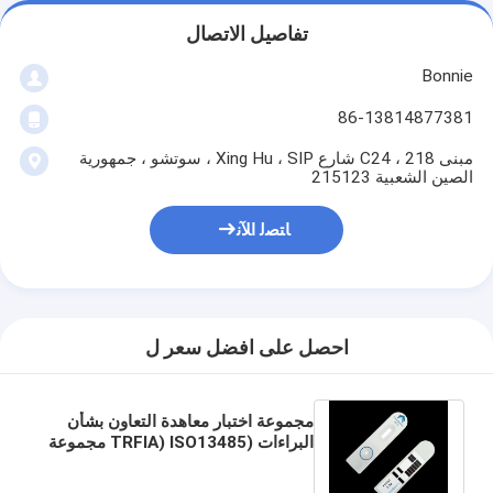
تفاصيل الاتصال
Bonnie
86-13814877381
مبنى C24 ، 218 شارع Xing Hu ، SIP ، سوتشو ، جمهورية
الصين الشعبية 215123
ﺎﺘﺼﻟ ﺍﻶﻧ
احصل على افضل سعر ل
مجموعة اختبار معاهدة التعاون بشأن
البراءات (TRFIA) ISO13485 مجموعة
اختبار بروكالسيتونين النوعي اختبار
POC