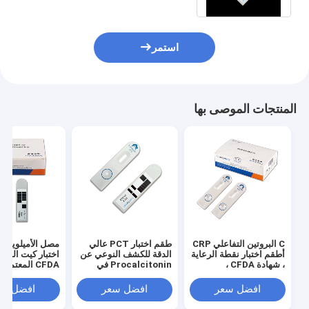
استمر
المنتجات الموصى بها
C البروتين التفاعلي CRP
طقم اختبار PCT عالي
مصل 
أطقم اختبار نقطة الرعاية
الدقة للكشف النوعي عن
اختبار كيت المنا
، شهادة CFDA ،
Procalcitonin في
CFDA المعتمدة
تكنولوجيا المقايسة
المختبر السريري
المناعية
بالمستشفى
افضل سعر
افضل سعر
افضل سع