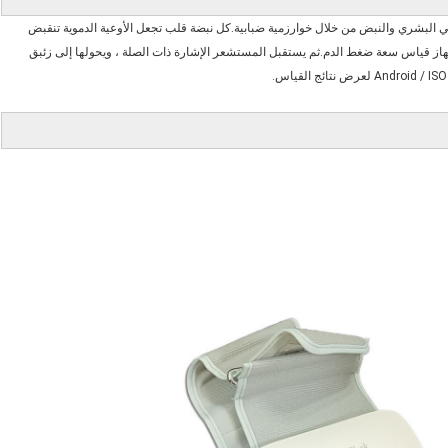
يستخدم هذا المنتج تقنية قياس رسم الذبذبات لقياس ضغط الدم الشرياني البشري والنبض من خلال خوارزمية ضبابية.كل نبضة قلب تجعل الأوعية الدموية تنقبض 
وتسترخي ، مما يدفع عصابة الذراع لإنتاج اهتزاز ضعيف ، بحيث يمكن للجهاز قياس سعة ضغط الدم.ثم يستقبل المستشعر الإشارة ذات الصلة ، ويحولها إلى زئبق 