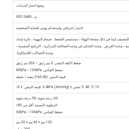
وضع اختبار الذبذبات
م ، ISO13485
اختبار احترافي واستخدام يومي للعناية الشخصية
مضيف (بما في ذلك مضخة الهواء ، مستشعر الضغط ، صمام التهوية ، دائرة إمداد
سية ، وحدة العرض ، وحدة التحكم في وحدة المعالجة المركزية ، البرامج المضمنة ،
وحدة الاتصالات اللاسلكية).
ضغط الكفة المقدر: 0 مم زئبق ~ 260 مم زئبق
ضغط القياس: 80kPa ~ 105kPa
قيمة النبض: (40-160) نبضة / دقيقة
10 ℃ -40 ℃ ضمن ± 0.4kPa (3mmHg) ؛قيمة النبض: ± 5٪
-20 درجة مئوية -50 درجة مئوية
الرطوبة النسبية: أقل من 85٪
ضغط القياس: 50kPa ~ 106kPa
135 مم × 60 مم × 20 مم