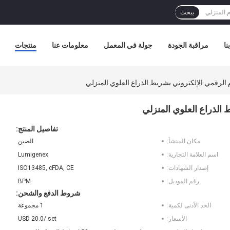
يبحث
نا
مراقبة الجودة
جولة في المعمل
معلومات عنا
منتجات
الرقمي الإلكتروني بشريط الذراع العلوي المنزلي
الذراع العلوي المنزلي
تفاصيل المنتج:
مكان المنشأ:
الصين
اسم العلامة التجارية:
Lumigenex
إصدار الشهادات:
ISO13485, cFDA, CE
رقم الموديل:
BPM
شروط الدفع والشحن:
الحد الأدنى لكمية:
1 مجموعة
الأسعار:
USD 20.0/ set