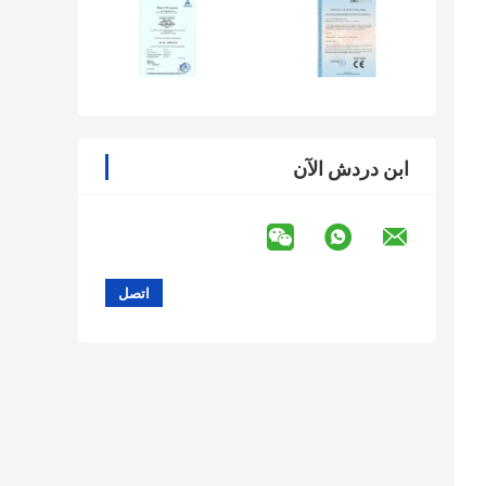
ابن دردش الآن
مراض الكبد وارتفاع ضغط الدم الشديد الخطورة وضعف الدورة الدموية المحيطية.يرجى عدم إجراء التشخيص 