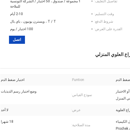
تفاصيل التغليف:
1 مجموعة / صندوق ، 50 اختبار / الشركة التونسية
للملاحة
وقت التسليم:
2-10 أيام
شروط الدفع:
T / T ، ويسترن يونيون ، باي بال
القدرة على العرض:
100 اختبار / يوم
اتصل
ع العلوي المنزلي
ضغط الدم
Funtion:
اختبار ضغط الدم
 الاختبار
وضع اختبار رسم الذبذبات
نموذج القياس:
في المنزل
اع العلوية
عرض:
لا أحد
م Androd أو محلل الكيمياء
18 شهرا
مدة الصلاحية:
Pr