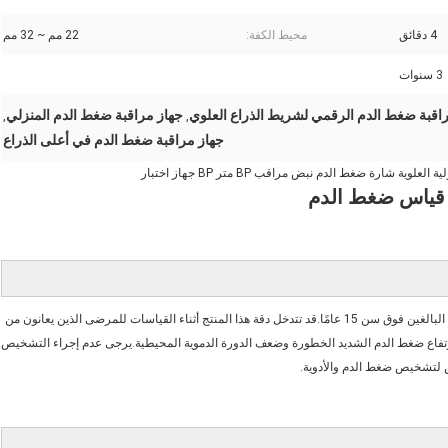
4 دقائق
محيط الكفة:
22 مم ~ 32 مم
3 سنوات
اقبة ضغط الدم الرقمي لشريط الذراع العلوي
جهاز مراقبة ضغط الدم المنزلي
,
,
جهاز مراقبة ضغط الدم في أعلى الذراع
وية شارة ضغط الدم نبض مراقب BP متر BP جهاز اختبار
 قياس ضغط الدم
يستخدم جهاز قياس ضغط الدم Prochek لقياس ضغط الدم والنبض لدى البالغين فوق سن 15 عامًا.قد تتدخل دقة هذا المنتج أثناء القياسات للمرضى الذين يعانون من 
عدم انتظام ضربات القلب وتصلب الشرايين والسكري وأ
ص لتشخيص ضغط الدم والأدوية.