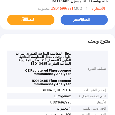
حله بواسطة CE مسجل ISO13485
الأسعار：USD1699/set
MOQ：1 مجموعة
افضل سعر
ﺎﺘﺼﻟ ﺍﻶﻧ
منتوج وصف
محلل المقايسة المناعية الفلورية التي تم
حلها بالوقت ، محلل المقايسة المناعية
الفلورية المسجل CE ، محلل المقايسة
المناعية الفلورية ISO13485
,
تسليط الضوء
CE Registered Fluorescence
Immunoassay Analyzer
,
ISO13485 Fluorescence
Immunoassay Analyzer
إصدار الشهادات
ISO13485, CE, cFDA
اسم العلامة التجارية
Lumigenex
الأسعار
USD1699/set
الحد الأدنى لكمية
1 مجموعة
القدرة على العرض
100 مجموعة / يوم