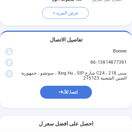
عرض المزيد
تفاصيل الاتصال
Bonnie
86-13814877381
مبنى C24 ، 218 شارع Xing Hu ، SIP ، سوتشو ، جمهورية
الصين الشعبية 215123
ﺎﺘﺼﻟ ﺍﻶﻧ
احصل على افضل سعر ل