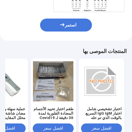
استمر
المنتجات الموصى بها
اختبار تشخيصي شامل
طقم اختبار تحييد الأجسام
عملية سهلة وقت 
اختبار IgG IgM السريع
المضادة الفلورية لمدة
بالوقت الذي تم حله
30 دقيقة لـ Covid19
محلل المقايسة ا
بواسطة فحص مناعي
مضان
افضل سعر
افضل سعر
افضل سع