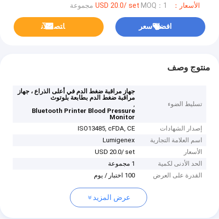
الأسعار：USD 20.0/ set
MOQ：1 مجموعة
افضل سعر
ﺎﺘﺼﻟ ﺍﻶﻧ
منتوج وصف
جهاز مراقبة ضغط الدم في أعلى الذراع ، جهاز
مراقبة ضغط الدم بطابعة بلوتوث
تسليط الضوء
,
Bluetooth Printer Blood Pressure
Monitor
إصدار الشهادات
ISO13485, cFDA, CE
اسم العلامة التجارية
Lumigenex
الأسعار
USD 20.0/ set
الحد الأدنى لكمية
1 مجموعة
القدرة على العرض
100 اختبار / يوم
عرض المزيد