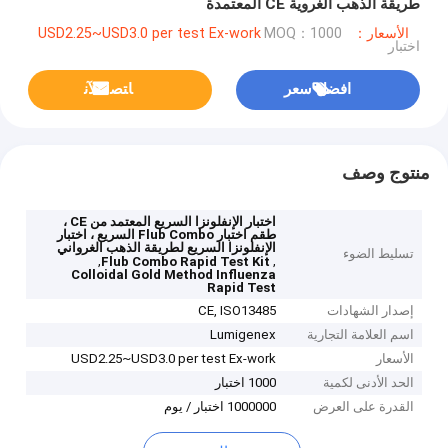
طريقة الذهب الغروية CE المعتمدة
الأسعار：USD2.25~USD3.0 per test Ex-work
MOQ：1000
اختبار
افضل سعر
ﺎﺘﺼﻟ ﺍﻶﻧ
منتوج وصف
اختبار الإنفلونزا السريع المعتمد من CE ،
طقم اختبار Flub Combo السريع ، اختبار
الإنفلونزا السريع لطريقة الذهب الغرواني
تسليط الضوء
,
,
Flub Combo Rapid Test Kit
Colloidal Gold Method Influenza
Rapid Test
إصدار الشهادات
CE, ISO13485
اسم العلامة التجارية
Lumigenex
الأسعار
USD2.25~USD3.0 per test Ex-work
الحد الأدنى لكمية
1000 اختبار
القدرة على العرض
1000000 اختبار / يوم