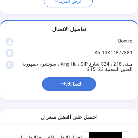
عرض المزيد
تفاصيل الاتصال
Bonnie
86-13814877381
مبنى C24 ، 218 شارع Xing Hu ، SIP ، سوتشو ، جمهورية
الصين الشعبية 215123
ﺎﺘﺼﻟ ﺍﻶﻧ
احصل على افضل سعر ل
اختبار الإنفلونزا السريع الانفلونزا