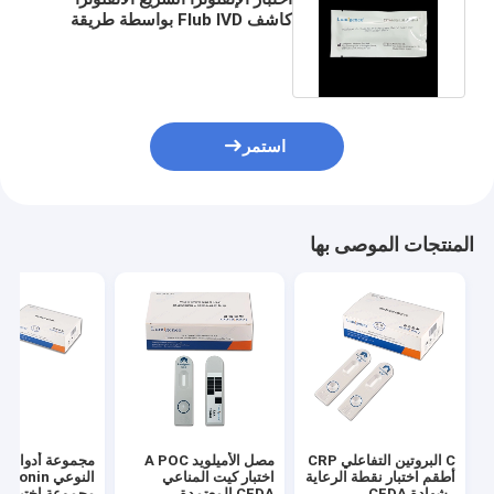
كاشف Flub IVD بواسطة طريقة
الذهب الغروية CE المعتمدة
استمر
المنتجات الموصى بها
C البروتين التفاعلي CRP
مصل الأميلويد A POC
مجموعة أدوات 
أطقم اختبار نقطة الرعاية
اختبار كيت المناعي
النوعي onin
، شهادة CFDA ،
CFDA المعتمدة
مجم