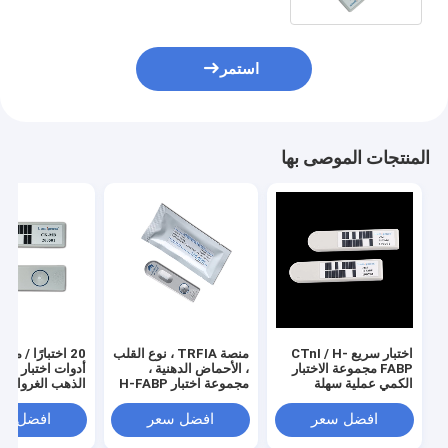
استمر
المنتجات الموصى بها
اختبار سريع CTnI / H-
منصة TRFIA ، نوع القلب
20 اختبارًا / مج
FABP مجموعة الاختبار
، الأحماض الدهنية ،
الكمي عملية سهلة
مجموعة اختبار H-FABP
الذهب الغرواني ا
، علامة القلب
كيناز Isoenzyme
افضل سعر
افضل سعر
افضل سع