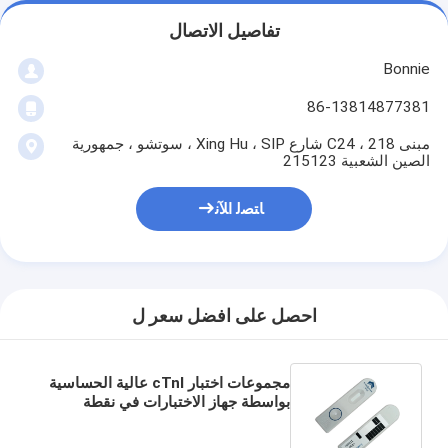
تفاصيل الاتصال
Bonnie
86-13814877381
مبنى C24 ، 218 شارع Xing Hu ، SIP ، سوتشو ، جمهورية
الصين الشعبية 215123
ﺎﺘﺼﻟ ﺍﻶﻧ
احصل على افضل سعر ل
مجموعات اختبار cTnI عالية الحساسية
بواسطة جهاز الاختبارات في نقطة
الرعاية في عيادة المختبر الحرجة
تروبونين القلب i