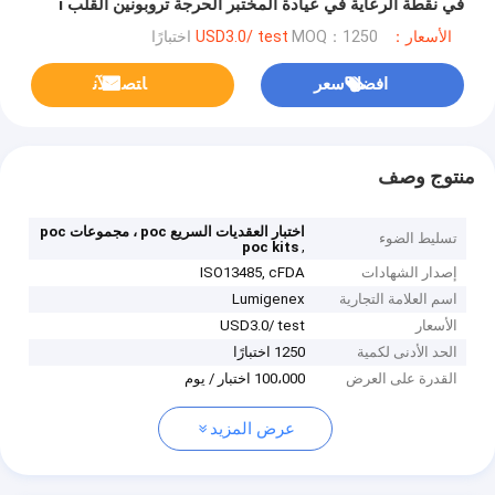
في نقطة الرعاية في عيادة المختبر الحرجة تروبونين القلب i
الأسعار：USD3.0/ test
MOQ：1250 اختبارًا
افضل سعر
ﺎﺘﺼﻟ ﺍﻶﻧ
منتوج وصف
اختبار العقديات السريع poc ، مجموعات poc
تسليط الضوء
,
poc kits
إصدار الشهادات
ISO13485, cFDA
اسم العلامة التجارية
Lumigenex
الأسعار
USD3.0/ test
الحد الأدنى لكمية
1250 اختبارًا
القدرة على العرض
100،000 اختبار / يوم
عرض المزيد