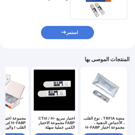
للتكنولوجيا TRFIA
استمر
المنتجات الموصى بها
منصة TRFIA ، نوع القلب
اختبار سريع CTnI / H-
مجم
، الأحماض الدهنية ،
FABP مجموعة الاختبار
H-FABP لتروب
مجموعة اختبار H-FABP
الكمي عملية سهلة
القلب I والبروتي
، علامة القلب
المرتبط بالأحما