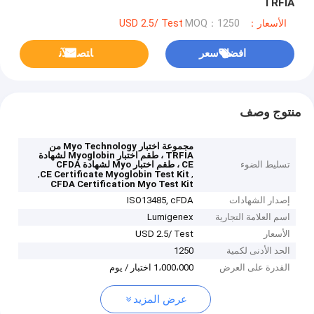
TRFIA
الأسعار：USD 2.5/ Test
MOQ：1250
افضل سعر
ﺎﺘﺼﻟ ﺍﻶﻧ
منتوج وصف
مجموعة اختبار Myo Technology من
TRFIA ، طقم اختبار Myoglobin لشهادة
تسليط الضوء
CE ، طقم اختبار Myo لشهادة CFDA
,
,
CE Certificate Myoglobin Test Kit
CFDA Certification Myo Test Kit
إصدار الشهادات
ISO13485, cFDA
اسم العلامة التجارية
Lumigenex
الأسعار
USD 2.5/ Test
الحد الأدنى لكمية
1250
القدرة على العرض
1،000،000 اختبار / يوم
عرض المزيد