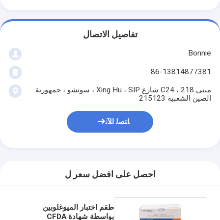
تفاصيل الاتصال
Bonnie
86-13814877381
مبنى C24 ، 218 شارع Xing Hu ، SIP ، سوتشو ، جمهورية
الصين الشعبية 215123
ﺎﺘﺼﻟ ﺍﻶﻧ
احصل على افضل سعر ل
طقم اختبار الميوغلوبين
بواسطة شهادة CFDA